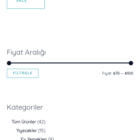
EKLE
Fiyat Aralığı
FILTRELE
Fiyat:
₺70
—
₺100
Kategoriler
Tüm Ürünler
42
Yiyecekler
15
Ev Yemekleri
9