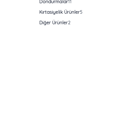
Dondurmalar
11
Kırtasiyelik Ürünler
5
Diğer Ürünler
2